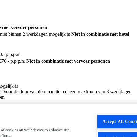
e met vervoer personen
e niet binnen 2 werkdagen mogelijk is
Niet in combinatie met hotel
- p.p.p.n.
70,- p.p.p.n.
Niet in combinatie met vervoer personen
ogelijk is
 C voor de duur van de reparatie met een maximum van 3 werkdagen
ten
ogelijk is
 C voor de duur van de reparatie met een maximum van 5 werkdagen
Accept All Cooki
ten
 of cookies on your device to enhance site
fforts.