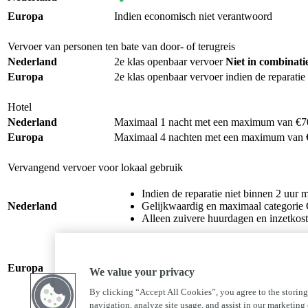
Europa
Indien economisch niet verantwoord
Vervoer van personen ten bate van door- of terugreis
Nederland
2e klas openbaar vervoer
Niet in combinati
Europa
2e klas openbaar vervoer indien de reparati
Hotel
Nederland
Maximaal 1 nacht met een maximum van €70,
Europa
Maximaal 4 nachten met een maximum van €
Vervangend vervoer voor lokaal gebruik
Indien de reparatie niet binnen 2 uur m
Nederland
Gelijkwaardig en maximaal categorie
Alleen zuivere huurdagen en inzetkos
Indien de reparatie niet dezelfde dag m
Europa
Gelijkwaardig en maximaal categorie
We value your privacy
Alleen zuivere huurdagen en inzetkos
By clicking “Accept All Cookies”, you agree to the storing
navigation, analyze site usage, and assist in our marketing e