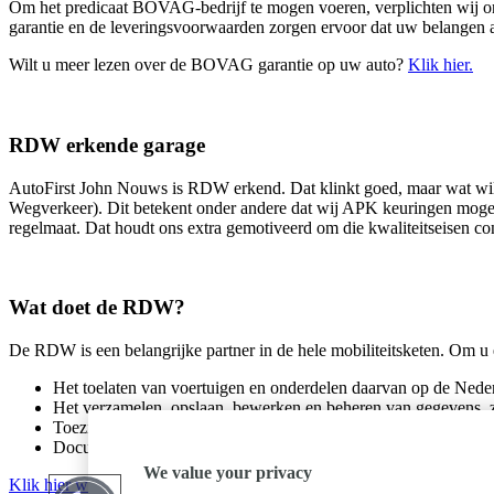
Om het predicaat BOVAG-bedrijf te mogen voeren, verplichten wij 
garantie en de leveringsvoorwaarden zorgen ervoor dat uw belangen al
Wilt u meer lezen over de BOVAG garantie op uw auto?
Klik hier.
RDW erkende garage
AutoFirst John Nouws is RDW erkend. Dat klinkt goed, maar wat wil 
Wegverkeer). Dit betekent onder andere dat wij APK keuringen mogen
regelmaat. Dat houdt ons extra gemotiveerd om die kwaliteitseisen co
Wat doet de RDW?
De RDW is een belangrijke partner in de hele mobiliteitsketen. Om u 
Het toelaten van voertuigen en onderdelen daarvan op de Nede
Het verzamelen, opslaan, bewerken en beheren van gegevens, z
Toezicht houden op RDW erkende bedrijven en de controle op d
Documentenafgifte voor voertuigen en eigenaren, zoals rijbewi
We value your privacy
Klik hier wanneer u meer wilt weten over de RDW.