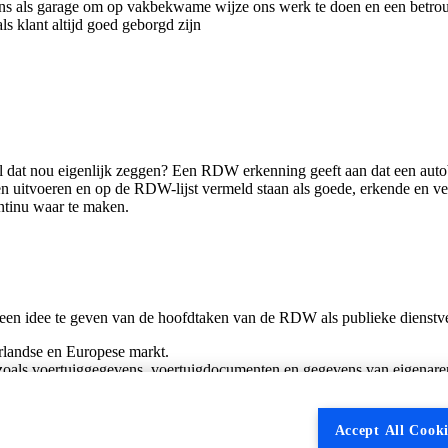
ons als garage om op vakbekwame wijze ons werk te doen en een betro
s klant altijd goed geborgd zijn
dat nou eigenlijk zeggen? Een RDW erkenning geeft aan dat een autob
 uitvoeren en op de RDW-lijst vermeld staan als goede, erkende en ve
ntinu waar te maken.
een idee te geven van de hoofdtaken van de RDW als publieke dienstver
rlandse en Europese markt.
oals voertuiggegevens, voertuigdocumenten en gegevens van eigenaren
e technische staat van voertuigen.
jzen en het APK-formulier.
Accept All Cooki