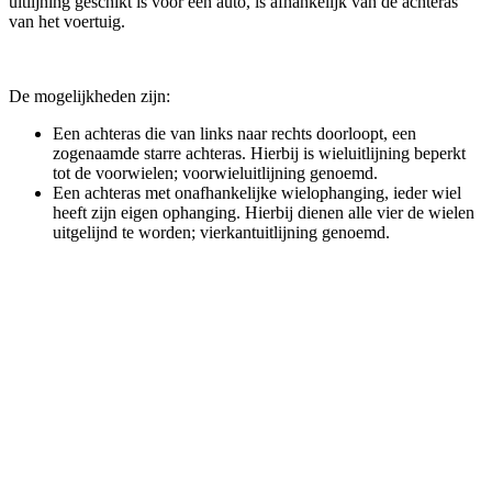
uitlijning geschikt is voor een auto, is afhankelijk van de achteras
van het voertuig.
De mogelijkheden zijn:
Een achteras die van links naar rechts doorloopt, een
zogenaamde starre achteras. Hierbij is wieluitlijning beperkt
tot de voorwielen; voorwieluitlijning genoemd.
Een achteras met onafhankelijke wielophanging, ieder wiel
heeft zijn eigen ophanging. Hierbij dienen alle vier de wielen
uitgelijnd te worden; vierkantuitlijning genoemd.